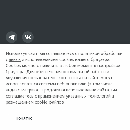
офертой.
Используя сайт, вы соглашаетесь с
политикой обработки
данных
и использованием cookies вашего браузера.
Cookies можно отключить в любой момент в настройках
браузера. Для обеспечения оптимальной работы и
улучшения пользовательского опыта на сайте могут
использоваться системы веб-аналитики (в том числе
Горячая линия OMODA:
+7 (3412) 65-71-39
Яндекс.Метрика). Продолжая использование сайта, Вы
соглашаетесь с применением указанных технологий и
© 2026 ИТС-Авто
размещением cookie-файлов.
Модельный ряд
Архивные модели
Контакты
Правовая информация
Понятно