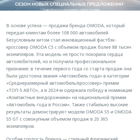
Страхование
Клиентская поддержка
Обратная связь
Кредитный калькулятор
O&J Автоклуб
В основе успеха — продажи бренда OMODA, который
Аксессуары
Клуб владельцев OMODA
передал клиентам более 108 000 автомобилей.
Одежда и сувениры
Приложение O&J
Безусловным хитом стал инновационный фастбэк-
кроссовер OMODA C5 с объемом продаж более 88 тысяч
Оригинальные аксессуары
Аксессуары
экземпляров. Эта модель не просто покорила сердца
Запчасти
автолюбителей, но и получила профессиональное
Одежда и сувениры
признание: в течение первого года со старта продаж она
Трейд-ин
Оригинальные аксессуары
была удостоена звания «Автомобиль года» в категории
Калькулятор трейд-ин
Запчасти
«Среднеразмерный автомобиль/кроссовер» премии
«ТОП-5 АВТО», а в 2024-м одержала победу в номинации
«Компактные внедорожники» на национальной премии
«Автомобиль года в России». Также стабильно высокие
результаты демонстрируют модели OMODA S5 и OMODA
S5 GT с совокупным объемом продаж в 20 365
экземпляров.
Особая гордость бренда — стильный флагманский