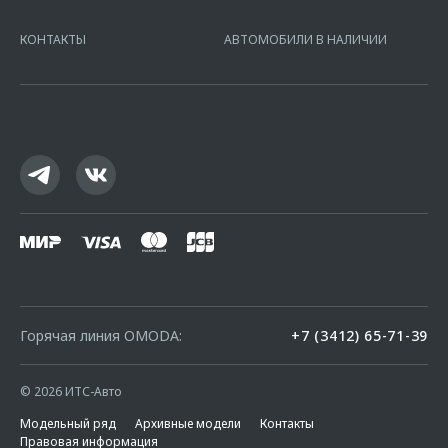
7728168971 ОГРН 1027700067328 место нахождение 107078, г.
Москва, ул. Каланчевская, д. 27. Ген.лицензия ЦБ РФ № 1326 от
КОНТАКТЫ
АВТОМОБИЛИ В НАЛИЧИИ
16.01.2015. Предложение ограничено и не является публичной
офертой.
Горячая линия OMODA:
+7 (3412) 65-71-39
© 2026 ИТС-Авто
Модельный ряд
Архивные модели
Контакты
Правовая информация