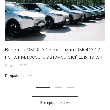
Вслед за OMODA C5: флагман OMODA C7
С
пополнил реестр автомобилей для такси
п
а
31 июля 2026
5 
Подробнее
По
Все предложения