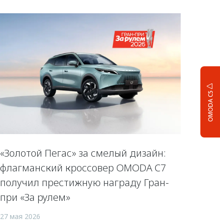
OMODA C5
«Золотой Пегас» за смелый дизайн:
флагманский кроссовер OMODA C7
получил престижную награду Гран-
при «За рулем»
27 мая 2026