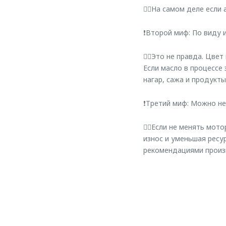
☝🏻На самом деле если
❗Второй миф: По виду 
☝🏻Это не правда. Цвет
Если масло в процессе
нагар, сажа и продукт
❗Третий миф: Можно не
☝🏻Если не менять мот
износ и уменьшая ресу
рекомендациями произ