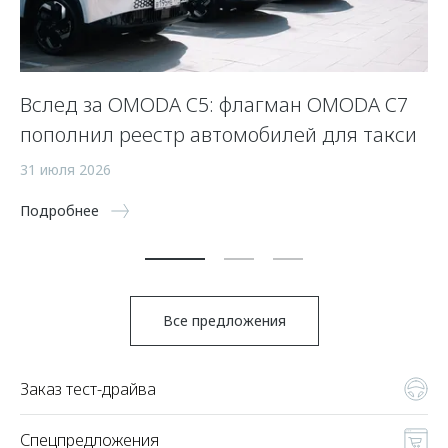
Вслед за OMODA C5: флагман OMODA C7
С
пополнил реестр автомобилей для такси
п
а
31 июля 2026
5 
Подробнее
По
Все предложения
Заказ тест-драйва
Спецпредложения