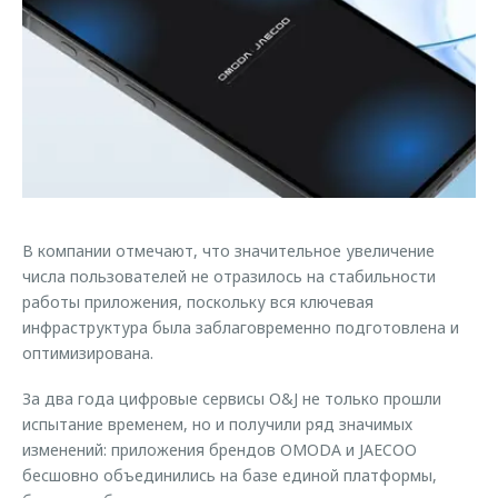
Страхование
Клиентская поддержка
Обратная связь
Кредитный калькулятор
O&J Автоклуб
Аксессуары
Клуб владельцев OMODA
Одежда и сувениры
Приложение O&J
Оригинальные аксессуары
Аксессуары
Запчасти
Одежда и сувениры
В компании отмечают, что значительное увеличение
Трейд-ин
Оригинальные аксессуары
числа пользователей не отразилось на стабильности
Калькулятор трейд-ин
Запчасти
работы приложения, поскольку вся ключевая
инфраструктура была заблаговременно подготовлена и
оптимизирована.
За два года цифровые сервисы O&J не только прошли
испытание временем, но и получили ряд значимых
изменений: приложения брендов OMODA и JAECOO
бесшовно объединились на базе единой платформы,