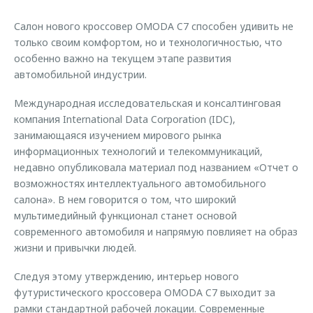
Страхование
Клиентская поддержка
Обратная связь
Салон нового кроссовер OMODA C7 способен удивить не
Кредитный калькулятор
O&J Автоклуб
только своим комфортом, но и технологичностью, что
особенно важно на текущем этапе развития
Аксессуары
Клуб владельцев OMODA
автомобильной индустрии.
Одежда и сувениры
Приложение O&J
Международная исследовательская и консалтинговая
Оригинальные аксессуары
Аксессуары
компания International Data Corporation (IDC),
Запчасти
занимающаяся изучением мирового рынка
Одежда и сувениры
информационных технологий и телекоммуникаций,
Трейд-ин
Оригинальные аксессуары
недавно опубликовала материал под названием «Отчет о
Калькулятор трейд-ин
Запчасти
возможностях интеллектуального автомобильного
салона». В нем говорится о том, что широкий
мультимедийный функционал станет основой
современного автомобиля и напрямую повлияет на образ
жизни и привычки людей.
Следуя этому утверждению, интерьер нового
футуристического кроссовера OMODA C7 выходит за
рамки стандартной рабочей локации. Современные