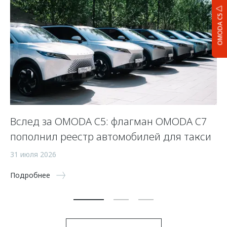
OMODA C5
Вслед за OMODA C5: флагман OMODA C7
С
пополнил реестр автомобилей для такси
п
а
31 июля 2026
5 
Подробнее
По