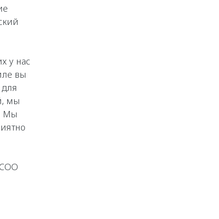
ие
ский
х у нас
иле вы
 для
й, мы
. Мы
риятно
ECOO