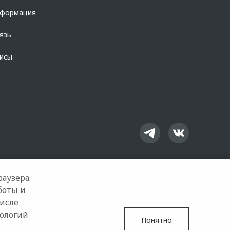
нформация
язь
висы
аузера.
боты и
числе
Google Play
App Store
нологий
Понятно