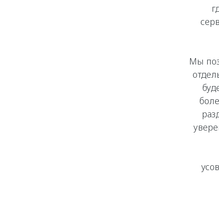
г
сер
Мы поз
отдел
буд
боле
раз
увере
усо