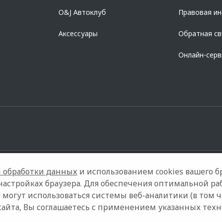
O&J Автоклуб
Правовая и
Аксессуары
Обратная св
Онлайн-сер
 обработки данных
и использованием cookies вашего бр
настройках браузера. Для обеспечения оптимальной ра
 могут использоваться системы веб-аналитики (в том 
Контакты
Правовая информация
сайта, Вы соглашаетесь с применением указанных тех