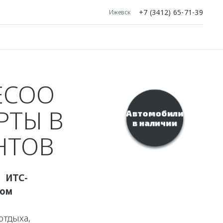
+7 (3412) 65-71-39
Ижевск
ECOO
РТЫ В
Автомобили
в наличии
НТОВ
 ИТС-
вом
отдыха,