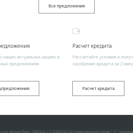
Все предложения
редложения
Расчет кредита
о наших актуальных акциях и
Рассчитайте условия и полу
ьных предложениях
одобрение кредита за 2 мин
цпредложения
Расчет кредита
ыгод на автомобиль OMODA C5 (ОМОДА Ц5) комплектации Актив 1.5Т передн