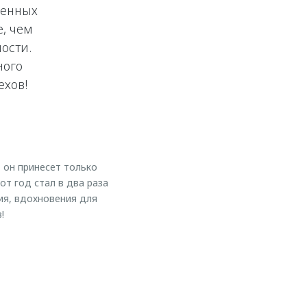
ченных
е, чем
ости.
ного
ехов!
 он принесет только
т год стал в два раза
ия, вдохновения для
!