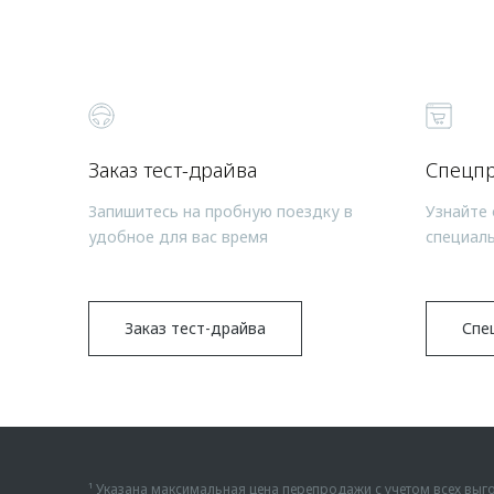
Заказ тест-драйва
Спецп
Запишитесь на пробную поездку в
Узнайте 
удобное для вас время
специал
Заказ тест-драйва
Спе
¹ Указана максимальная цена перепродажи с учетом всех в