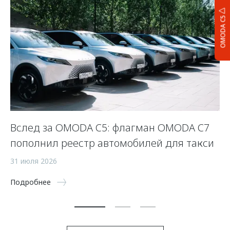
OMODA C5
Вслед за OMODA C5: флагман OMODA C7
С
пополнил реестр автомобилей для такси
п
а
31 июля 2026
5 
Подробнее
По