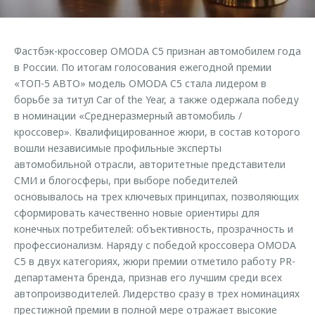
Страхование
Клиентская поддержка
Обратная связь
Кредитный калькулятор
O&J Автоклуб
Фастбэк-кроссовер OMODA C5 признан автомобилем года
Аксессуары
Клуб владельцев OMODA
в России. По итогам голосования ежегодной премии
«ТОП-5 АВТО» модель OMODA C5 стала лидером в
Одежда и сувениры
Приложение O&J
борьбе за титул Car of the Year, а также одержала победу
Оригинальные аксессуары
в номинации «Среднеразмерный автомобиль /
Аксессуары
Запчасти
кроссовер». Квалифицированное жюри, в состав которого
Одежда и сувениры
вошли независимые профильные эксперты
Трейд-ин
Оригинальные аксессуары
автомобильной отрасли, авторитетные представители
СМИ и блогосферы, при выборе победителей
Калькулятор трейд-ин
Запчасти
основывалось на трех ключевых принципах, позволяющих
сформировать качественно новые ориентиры для
конечных потребителей: объективность, прозрачность и
профессионализм. Наряду с победой кроссовера OMODA
C5 в двух категориях, жюри премии отметило работу PR-
департамента бренда, признав его лучшим среди всех
автопроизводителей. Лидерство сразу в трех номинациях
престижной премии в полной мере отражает высокие