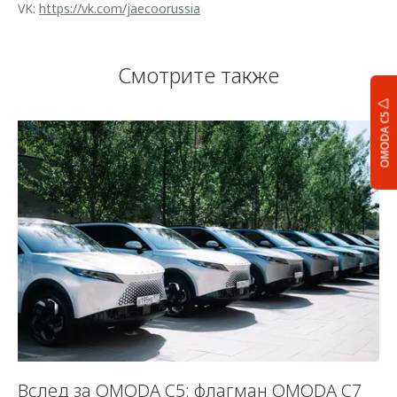
VK:
https://vk.com/jaecoorussia
Смотрите также
OMODA C5
Вслед за OMODA C5: флагман OMODA C7
С