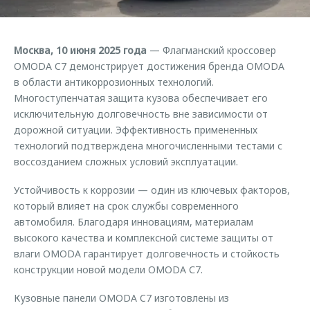
Страхование
Клиентская поддержка
Обратная связь
Кредитный калькулятор
O&J Автоклуб
Москва, 10 июня 2025 года
— Флагманский кроссовер
Аксессуары
Клуб владельцев OMODA
OMODA C7 демонстрирует достижения бренда OMODA
в области антикоррозионных технологий.
Одежда и сувениры
Приложение O&J
Многоступенчатая защита кузова обеспечивает его
Оригинальные аксессуары
исключительную долговечность вне зависимости от
Аксессуары
Запчасти
дорожной ситуации. Эффективность примененных
Одежда и сувениры
технологий подтверждена многочисленными тестами с
Трейд-ин
Оригинальные аксессуары
воссозданием сложных условий эксплуатации.
Калькулятор трейд-ин
Запчасти
Устойчивость к коррозии — один из ключевых факторов,
который влияет на срок службы современного
автомобиля. Благодаря инновациям, материалам
высокого качества и комплексной системе защиты от
влаги OMODA гарантирует долговечность и стойкость
конструкции новой модели OMODA С7.
Кузовные панели OMODA C7 изготовлены из