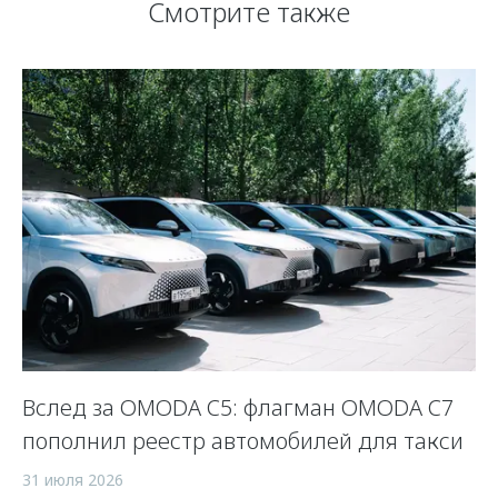
Смотрите также
Вслед за OMODA C5: флагман OMODA C7
С
пополнил реестр автомобилей для такси
п
а
31 июля 2026