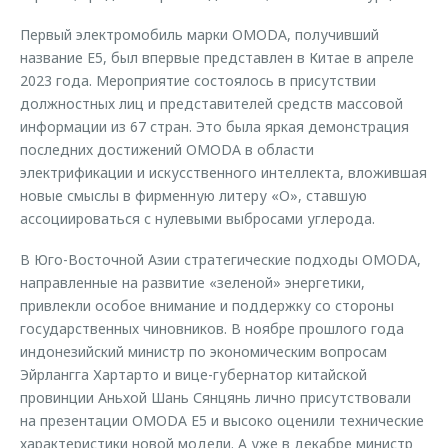
Первый электромобиль марки OMODA, получивший
название E5, был впервые представлен в Китае в апреле
2023 года. Мероприятие состоялось в присутствии
должностных лиц и представителей средств массовой
информации из 67 стран. Это была яркая демонстрация
последних достижений OMODA в области
электрификации и искусственного интеллекта, вложившая
новые смыслы в фирменную литеру «О», ставшую
ассоциироваться с нулевыми выбросами углерода.
В Юго-Восточной Азии стратегические подходы OMODA,
направленные на развитие «зеленой» энергетики,
привлекли особое внимание и поддержку со стороны
государственных чиновников. В ноябре прошлого года
индонезийский министр по экономическим вопросам
Эйрлангга Хартарто и вице-губернатор китайской
провинции Аньхой Шань Сянцянь лично присутствовали
на презентации OMODA E5 и высоко оценили технические
характеристики новой модели. А уже в декабре министр