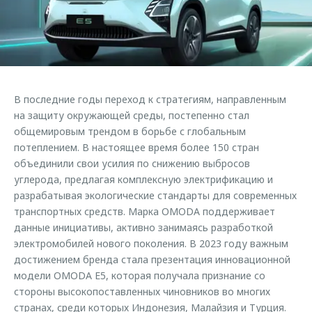
Страхование
Клиентская поддержка
Обратная связь
Кредитный калькулятор
O&J Автоклуб
Аксессуары
Клуб владельцев OMODA
Одежда и сувениры
Приложение O&J
В последние годы переход к стратегиям, направленным
Оригинальные аксессуары
на защиту окружающей среды, постепенно стал
Аксессуары
Запчасти
общемировым трендом в борьбе с глобальным
Одежда и сувениры
потеплением. В настоящее время более 150 стран
Трейд-ин
Оригинальные аксессуары
объединили свои усилия по снижению выбросов
углерода, предлагая комплексную электрификацию и
Калькулятор трейд-ин
Запчасти
разрабатывая экологические стандарты для современных
транспортных средств. Марка OMODA поддерживает
данные инициативы, активно занимаясь разработкой
электромобилей нового поколения. В 2023 году важным
достижением бренда стала презентация инновационной
модели OMODA E5, которая получала признание со
стороны высокопоставленных чиновников во многих
странах, среди которых Индонезия, Малайзия и Турция.