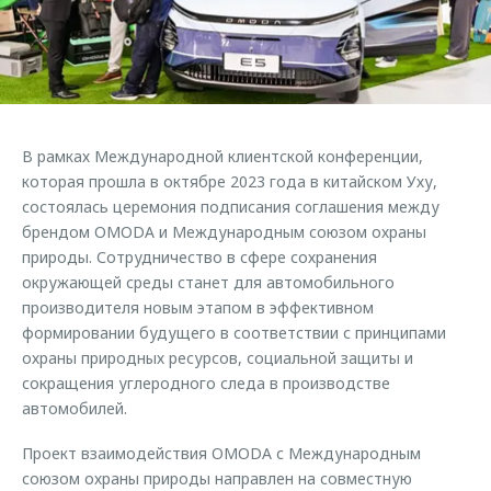
Страхование
Клиентская поддержка
Обратная связь
Кредитный калькулятор
O&J Автоклуб
Аксессуары
Клуб владельцев OMODA
Одежда и сувениры
Приложение O&J
В рамках Международной клиентской конференции,
Оригинальные аксессуары
которая прошла в октябре 2023 года в китайском Уху,
Аксессуары
Запчасти
состоялась церемония подписания соглашения между
Одежда и сувениры
брендом OMODA и Международным союзом охраны
Трейд-ин
Оригинальные аксессуары
природы. Сотрудничество в сфере сохранения
окружающей среды станет для автомобильного
Калькулятор трейд-ин
Запчасти
производителя новым этапом в эффективном
формировании будущего в соответствии с принципами
охраны природных ресурсов, социальной защиты и
сокращения углеродного следа в производстве
автомобилей.
Проект взаимодействия OMODA с Международным
союзом охраны природы направлен на совместную