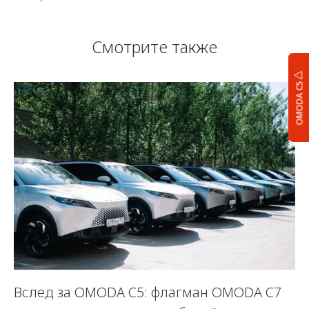
Смотрите также
OMODA C5
Вслед за OMODA C5: флагман OMODA C7
С