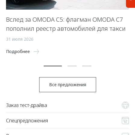
Вслед за OMODA C5: флагман OMODA C7
С
пополнил реестр автомобилей для такси
п
а
31 июля 2026
5 
Подробнее
По
Все предложения
Заказ тест-драйва
Спецпредложения