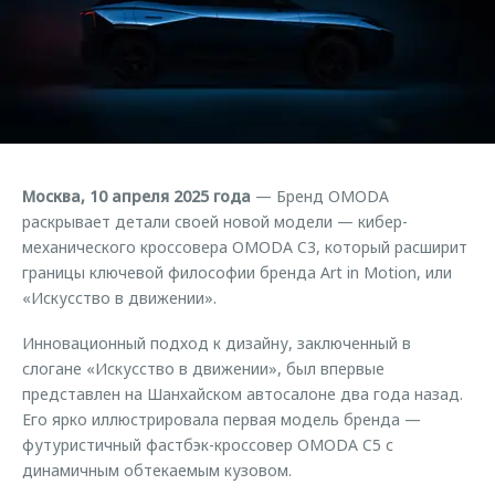
Страхование
Клиентская поддержка
Обратная связь
Кредитный калькулятор
O&J Автоклуб
Аксессуары
Клуб владельцев OMODA
Одежда и сувениры
Приложение O&J
Оригинальные аксессуары
Аксессуары
Москва, 10 апреля 2025 года
— Бренд OMODA
Запчасти
Одежда и сувениры
раскрывает детали своей новой модели — кибер-
механического кроссовера OMODA C3, который расширит
Трейд-ин
Оригинальные аксессуары
границы ключевой философии бренда Art in Motion, или
Калькулятор трейд-ин
Запчасти
«Искусство в движении».
Инновационный подход к дизайну, заключенный в
слогане «Искусство в движении», был впервые
представлен на Шанхайском автосалоне два года назад.
Его ярко иллюстрировала первая модель бренда —
футуристичный фастбэк-кроссовер OMODA C5 с
динамичным обтекаемым кузовом.