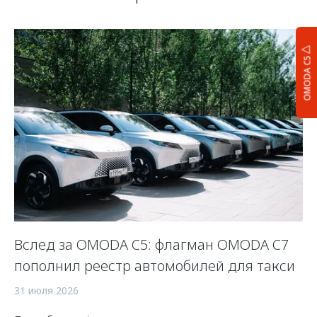
OMODA C5
Вслед за OMODA C5: флагман OMODA C7
С
пополнил реестр автомобилей для такси
п
а
31 июля 2026
5 