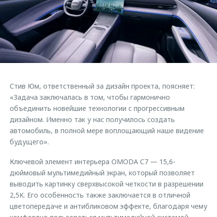
Страхование
Клиентская поддержка
Обратная связь
Кредитный калькулятор
O&J Автоклуб
Аксессуары
Клуб владельцев OMODA
Одежда и сувениры
Приложение O&J
Оригинальные аксессуары
Аксессуары
Стив Юм, ответственный за дизайн проекта, поясняет:
Запчасти
Одежда и сувениры
«Задача заключалась в том, чтобы гармонично
объединить новейшие технологии с прогрессивным
Трейд-ин
Оригинальные аксессуары
дизайном. Именно так у нас получилось создать
Калькулятор трейд-ин
Запчасти
автомобиль, в полной мере воплощающий наше видение
будущего».
Ключевой элемент интерьера OMODA C7 — 15,6-
дюймовый мультимедийный экран, который позволяет
выводить картинку сверхвысокой четкости в разрешении
2,5K. Его особенность также заключается в отличной
цветопередаче и антибликовом эффекте, благодаря чему