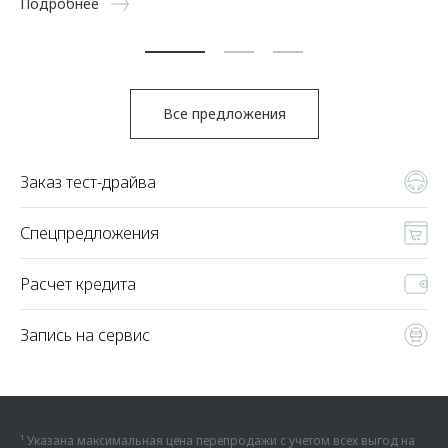
Подробнее
По
Все предложения
Заказ тест-драйва
Спецпредложения
Расчет кредита
Запись на сервис
¹ Указана максимальная цена перепродажи с учетом всех выгод на