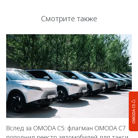
Смотрите также
OMODA C5
Вслед за OMODA C5: флагман OMODA C7
С
пополнил реестр автомобилей для такси
п