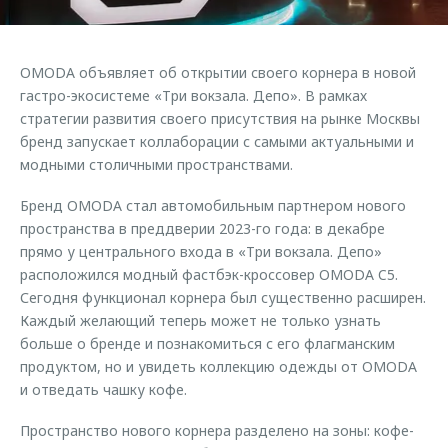
Страхование
Клиентская поддержка
Обратная связь
Кредитный калькулятор
O&J Автоклуб
OMODA объявляет об открытии своего корнера в новой
Аксессуары
Клуб владельцев OMODA
гастро-экосистеме «Три вокзала. Депо». В рамках
стратегии развития своего присутствия на рынке Москвы
Одежда и сувениры
Приложение O&J
бренд запускает коллаборации с самыми актуальными и
Оригинальные аксессуары
модными столичными пространствами.
Аксессуары
Запчасти
Одежда и сувениры
Бренд OMODA стал автомобильным партнером нового
Трейд-ин
пространства в преддверии 2023-го года: в декабре
Оригинальные аксессуары
прямо у центрального входа в «Три вокзала. Депо»
Калькулятор трейд-ин
Запчасти
расположился модный фастбэк-кроссовер OMODA C5.
Сегодня функционал корнера был существенно расширен.
Каждый желающий теперь может не только узнать
больше о бренде и познакомиться с его флагманским
продуктом, но и увидеть коллекцию одежды от OMODA
и отведать чашку кофе.
Пространство нового корнера разделено на зоны: кофе-