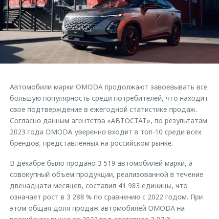
Страхование
Клиентская поддержка
Обратная связь
Кредитный калькулятор
O&J Автоклуб
Аксессуары
Клуб владельцев OMODA
Одежда и сувениры
Приложение O&J
Оригинальные аксессуары
Аксессуары
Автомобили марки OMODA продолжают завоевывать все
Запчасти
Одежда и сувениры
большую популярность среди потребителей, что находит
свое подтверждение в ежегодной статистике продаж.
Трейд-ин
Оригинальные аксессуары
Согласно данным агентства «АВТОСТАТ», по результатам
Калькулятор трейд-ин
Запчасти
2023 года OMODA уверенно входит в топ-10 среди всех
брендов, представленных на российском рынке.
В декабре было продано 3 519 автомобилей марки, а
совокупный объем продукции, реализованной в течение
двенадцати месяцев, составил 41 983 единицы, что
означает рост в 3 288 % по сравнению с 2022 годом. При
этом общая доля продаж автомобилей OMODA на