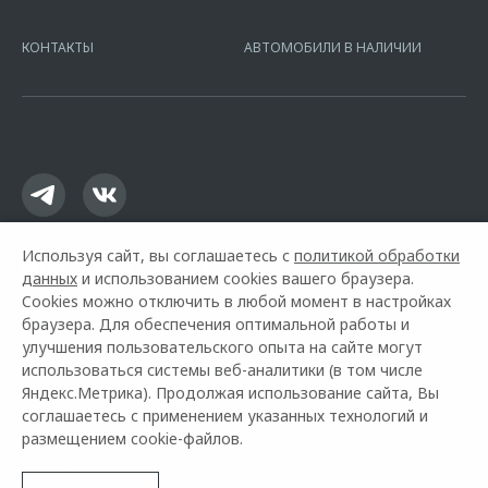
7728168971 ОГРН 1027700067328 место нахождение 107078, г.
Москва, ул. Каланчевская, д. 27. Ген.лицензия ЦБ РФ № 1326 от
КОНТАКТЫ
АВТОМОБИЛИ В НАЛИЧИИ
16.01.2015. Предложение ограничено и не является публичной
офертой.
Используя сайт, вы соглашаетесь с
политикой обработки
данных
и использованием cookies вашего браузера.
Cookies можно отключить в любой момент в настройках
браузера. Для обеспечения оптимальной работы и
улучшения пользовательского опыта на сайте могут
использоваться системы веб-аналитики (в том числе
Горячая линия OMODA:
+7 (3412) 65-71-39
Яндекс.Метрика). Продолжая использование сайта, Вы
соглашаетесь с применением указанных технологий и
© 2026 ИТС-Авто
размещением cookie-файлов.
Модельный ряд
Архивные модели
Контакты
Правовая информация