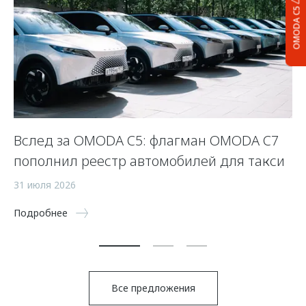
OMODA C5
Вслед за OMODA C5: флагман OMODA C7
С
пополнил реестр автомобилей для такси
п
а
31 июля 2026
5 
Подробнее
По
Все предложения