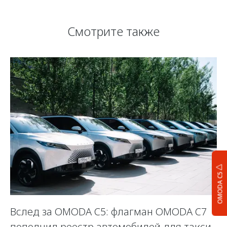
Смотрите также
OMODA C5
Вслед за OMODA C5: флагман OMODA C7
С
пополнил реестр автомобилей для такси
п