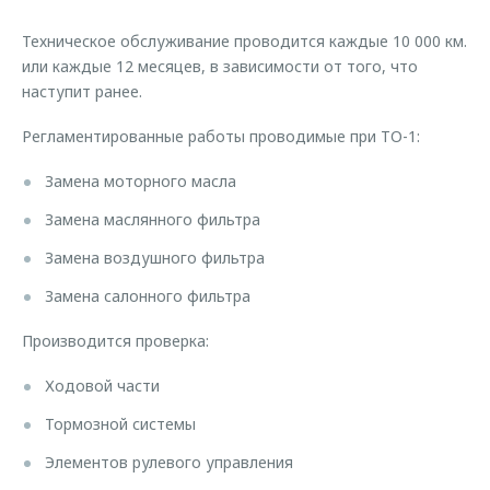
Страхование
Клиентская поддержка
Обратная связь
Техническое обслуживание проводится каждые 10 000 км.
Кредитный калькулятор
O&J Автоклуб
или каждые 12 месяцев, в зависимости от того, что
наступит ранее.
Аксессуары
Клуб владельцев OMODA
Одежда и сувениры
Приложение O&J
Регламентированные работы проводимые при ТО-1:
Оригинальные аксессуары
Замена моторного масла
Аксессуары
Запчасти
Одежда и сувениры
Замена маслянного фильтра
Трейд-ин
Оригинальные аксессуары
Замена воздушного фильтра
Калькулятор трейд-ин
Запчасти
Замена салонного фильтра
Производится проверка:
Ходовой части
Тормозной системы
Элементов рулевого управления